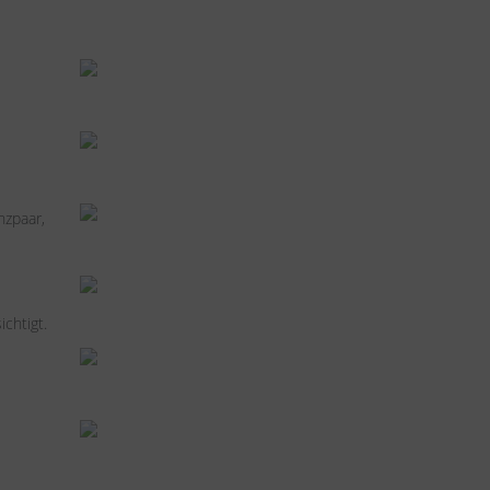
nzpaar,
chtigt.