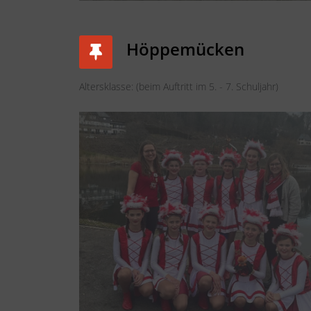
Höppemücken
Altersklasse: (beim Auftritt im 5. - 7. Schuljahr)