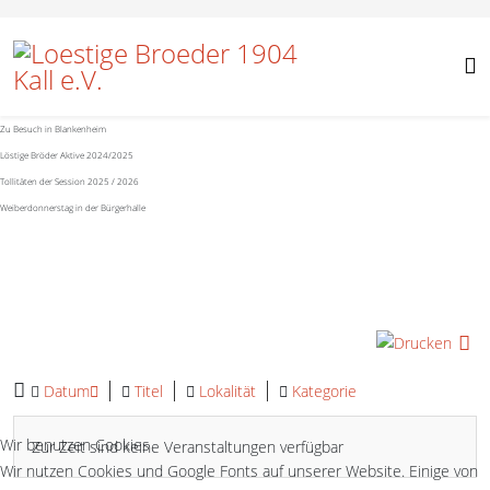
Zu Besuch in Blankenheim
Löstige Bröder Aktive 2024/2025
Tollitäten der Session 2025 / 2026
Weiberdonnerstag in der Bürgerhalle
D
Datum
Titel
Lokalität
Kategorie
Wir benutzen Cookies
Zur Zeit sind keine Veranstaltungen verfügbar
Wir nutzen Cookies und Google Fonts auf unserer Website. Einige von